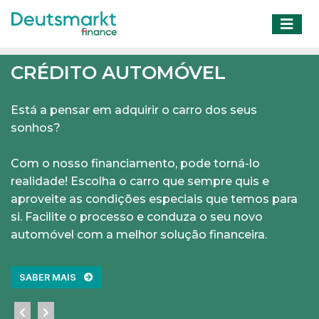
CRÉDITO AUTOMÓVEL
DEUTSMARKT
FINANCE
Está a pensar em adquirir o carro dos seus
sonhos?
Oferece-lhe os melhores instrumentos financeiros
Com o nosso financiamento, pode torná-lo
do mercado, dando-lhe a total liberdade para a
realidade! Escolha o carro que sempre quis e
comprar o que deseja.
aproveite as condições especiais que temos para
si. Facilite o processo e conduza o seu novo
automóvel com a melhor solução financeira.
SABER MAIS
SABER MAIS