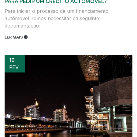
PARA PEDIR UM CRÉDITO AUTOMÓVEL?
Para iniciar o processo de um financiamento
autómovel iremos necessitar da seguinte
documentação:
LER MAIS
10
FEV